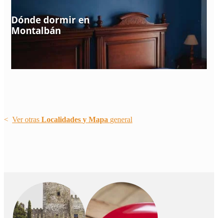
Dónde dormir en
Montalbán
<
Ver otras
Localidades
y
Mapa
general