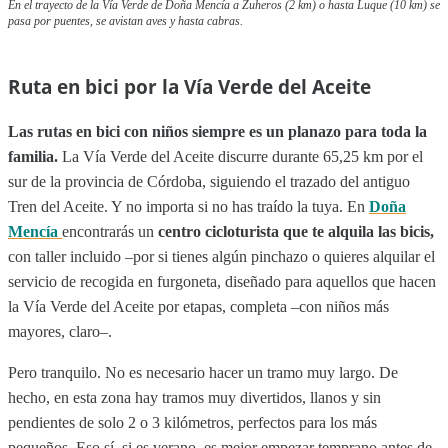
En el trayecto de la Vía Verde de Doña Mencía a Zuheros (2 km) o hasta Luque (10 km) se
pasa por puentes, se avistan aves y hasta cabras.
Ruta en bici por la Vía Verde del Aceite
Las rutas en bici con niños siempre es un planazo para toda la
familia.
La Vía Verde del Aceite discurre durante 65,25 km por el
sur de la provincia de Córdoba, siguiendo el trazado del antiguo
Tren del Aceite. Y no importa si no has traído la tuya. En
Doña
Mencía
encontrarás un
centro cicloturista que te alquila las bicis,
con taller incluido –por si tienes algún pinchazo o quieres alquilar el
servicio de recogida en furgoneta, diseñado para aquellos que hacen
la Vía Verde del Aceite por etapas, completa –con niños más
mayores, claro–.
Pero tranquilo. No es necesario hacer un tramo muy largo. De
hecho, en esta zona hay tramos muy divertidos, llanos y sin
pendientes de solo 2 o 3 kilómetros, perfectos para los más
pequeños. Eso sí, si es verano, es mejor empezar temprano antes de