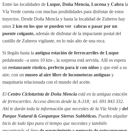
Entre las localidades de
Luque, Doña Mencía, Lucena y Cabra
la
Vía Verde cuenta con muchas posibilidades para disfrutar de estos
trayectos. Desde Doña Mencía y hasta la localidad de Zuheros hay
unos
2 km en los que se pueden ver cabras o pasar por un
puente colgante,
además de disfrutar de la impactante postal del
castillo de Zuheros vigilante, en lo más alto de una roca.
Si llegáis hasta la
antigua estación de ferrocarriles de Luque
pedaleando –a unos 10 km–, la sorpresa está servida. Allí os espera
un
restaurante rústico, perfecto para ir con niños
y que esté a su
aire, con un
museo al aire libre de locomotoras antiguas
y
maquinaria relacionada con el mundo del aceite.
El
Centro Cicloturista de Doña Mencía
está en la a
ntigua estación
de ferrocarriles. Acceso directo desde la A-318; tel. 691 843 332.
Ahí te darán toda la información que necesites de la Vía Verde y
d
el
Parque Natural & Geoparque Sierras Subbéticas.
P
uedes alquilar
bicis de todo tipo para el tiempo que necesites y también
encontrarás el área
de esparcimiento y pernocta de autocaravanas,