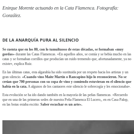
Enirque Morente actuando en la Cata Flamenca. Fotografía:
González.
DE LA ANARQUÍA PURA AL SILENCIO
Se cuenta que en los 80, con lo tumultuoso de estas décadas, se formaban «muy
gordas»
durante las Catas Flamencas. «En aquellos años, se comía y se bebía mucho en las
catas y se formaban corrillos que producían un ruido tremendo que, afortunadamente, ya no
existe», explica Ruiz.
En las últimas catas, esta algarabía ha sido sustituida por un respeto hacia los artistas y un
gran silencio.
«Cuando vino Maite Martín o Rancapino hijo lo reconocieron. No se
creían que 700 personas con su copa de vino y comiendo estuvieran en el silencio que
había en la cata.
A algunos de los cantaores este silencio le sobrecogía y les emocionaba».
Esta evolución se ha ido dando también en la mayoría de las peñas flamencas. «Recuerdo
que en una de las primeras sedes de nuestra Peña Flamenca El Lucero,, en en Casa Palop,
en las botas estaba escrito:
Saber escuchar es un arte».