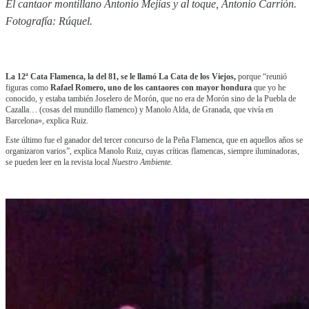
El cantaor montillano Antonio Mejías y al toque, Antonio Carrión.
Fotografía: Rúquel.
La 12ª Cata Flamenca, la del 81, se le llamó La Cata de los Viejos,
porque “reunió
figuras como
Rafael Romero, uno de los cantaores con mayor hondura
que yo he
conocido, y estaba también Joselero de Morón, que no era de Morón sino de la Puebla de
Cazalla… (cosas del mundillo flamenco) y Manolo Alda, de Granada, que vivía en
Barcelona», explica Ruiz.
Este último fue el ganador del tercer concurso de la Peña Flamenca, que en aquellos años se
organizaron varios”, explica Manolo Ruiz, cuyas críticas flamencas, siempre iluminadoras,
se pueden leer en la revista local
Nuestro Ambiente.