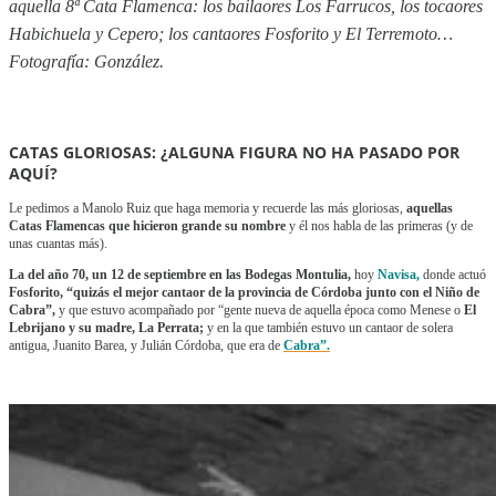
aquella 8ª Cata Flamenca: los bailaores Los Farrucos, los tocaores
Habichuela y Cepero; los cantaores Fosforito y El Terremoto…
Fotografía: González.
CATAS GLORIOSAS: ¿ALGUNA FIGURA NO HA PASADO POR
AQUÍ?
Le pedimos a Manolo Ruiz que haga memoria y recuerde las más gloriosas,
aquellas
Catas Flamencas que hicieron grande su nombre
y él nos habla de las primeras (y de
unas cuantas más).
La del año 70,
un 12 de septiembre en las Bodegas Montulia,
hoy
Navisa,
donde actuó
Fosforito, “quizás el mejor cantaor de la provincia de Córdoba junto con el Niño de
Cabra”,
y que estuvo acompañado por “gente nueva de aquella época como Menese o
El
Lebrijano y su madre, La Perrata;
y en la que también estuvo un cantaor de solera
antigua, Juanito Barea, y Julián Córdoba, que era de
Cabra”.