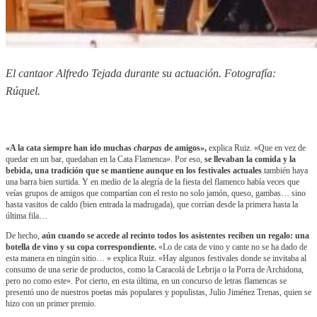
El cantaor Alfredo Tejada durante su actuación. Fotografía:
Rúquel.
«A la cata siempre han ido muchas
charpas
de amigos»,
explica Ruiz. «Que en vez de
quedar en un bar, quedaban en la Cata Flamenca». Por eso,
se llevaban la comida y la
bebida, una tradición que se mantiene aunque en los festivales actuales
también haya
una barra bien surtida. Y en medio de la alegría de la fiesta del flamenco había veces que
veías grupos de amigos que compartían con el resto no solo jamón, queso, gambas… sino
hasta vasitos de caldo (bien entrada la madrugada), que corrían desde la primera hasta la
última fila…
De hecho,
aún cuando se accede al recinto todos los asistentes reciben un regalo: una
botella de vino y su copa correspondiente.
«Lo de cata de vino y cante no se ha dado de
esta manera en ningún sitio… » explica Ruiz. «Hay algunos festivales donde se invitaba al
consumo de una serie de productos, como la Caracolá de Lebrija o la Porra de Archidona,
pero no como este». Por cierto, en esta última, en un concurso de letras flamencas se
presentó uno de nuestros poetas más populares y populistas, Julio Jiménez Trenas, quien se
hizo con un primer premio.