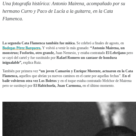
Una fotografía histórica: Antonio Mairena, acompañado por su
hermano Curro y Paco de Lucía a la guitarra, en la Cata
Flamenca.
La segunda Cata Flamenca también fue mítica.
Se celebró a finales de agosto, en
Bodegas Pérez Barquero.
Y volvió a venir lo más granado:
“Antonio Mairena, un
monstruo; Fosforito, otro grande,
Juan Nemesio, y estaba contratado
El Lebrijano
pero
se cayó del cartel y fue sustituido por
Rafael Romero un cantaor de hondura
inigualable”,
explica Ruiz.
También por primera vez
“un joven Camarón y Enrique Morente, actuaron en la Cata
Flamenca,
aquellos que abrían ya nuevos caminos en el cante por aquellas fechas”.
En el
baile volvieron otra vez Los Boletos
y en el toque estaba contratado Melchor de Mairena
pero se sustituyó por
El Habichuela, Juan Carmona,
en el último momento.