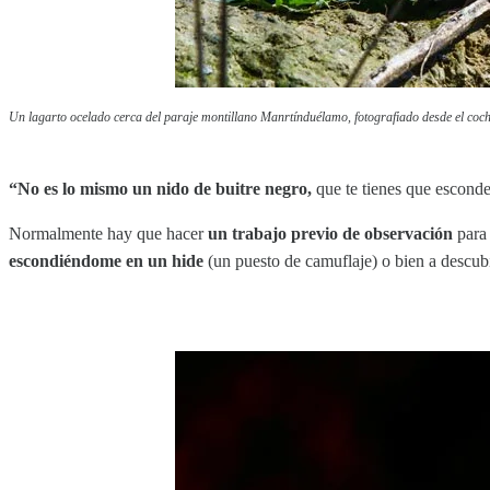
Un lagarto ocelado cerca del paraje montillano Manrtínduélamo, fotografiado desde el coch
“No es lo mismo un nido de buitre negro,
que te tienes que esconde
Normalmente hay que hacer
un trabajo previo de observación
para 
escondiéndome en un hide
(un puesto de camuflaje) o bien a descub