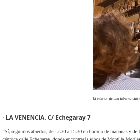
El interior de una taberna clási
·
LA VENENCIA. C/ Echegaray 7
“Sí, seguimos abiertos, de 12:30 a 15:30 en horario de mañanas y de 19
céntrica calle Echegaray, donde encontrarás vinos de Montilla-Morile