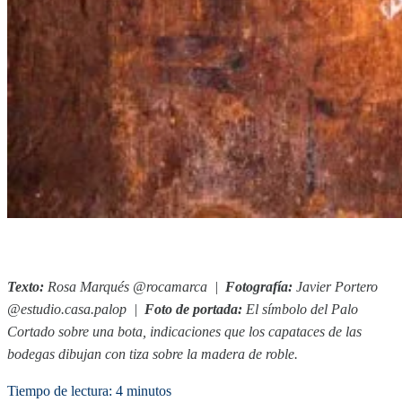
Texto:
Rosa Marqués @rocamarca
|
Fotograf
í
a:
Javier Portero
@estudio.casa.palop |
Foto de portada:
El símbolo del Palo
Cortado sobre una bota, indicaciones que los capataces de las
bodegas dibujan con tiza sobre la madera de roble.
Tiempo de lectura: 4 minutos