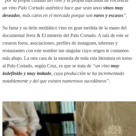
“por la propia calidad del vino y la propia dificultad de encontrar
un vino Palo Cortado auténtico hace que sean unos
vinos muy
deseados
, más caros en el mercado porque son
raros y escasos
”
.
Su fama y su tirón mediático vino en gran medida de la mano del
documental Jerez & El misterio del Palo Cortado. A raíz de este se
crearon foros, asociaciones, perfiles de instagram, tabernas y
restaurantes con este nombre tan singular cuyo origen te contamos
más abajo. La otra cara de la moneda de toda esta literatura en torno
al Palo Cortado, según Cruz, es que se trata de
“un vino
muy
indefinido y muy imitado
, cuya producción se ha incrementado
notablemente y del que existen numerosos sucedáneos”
.