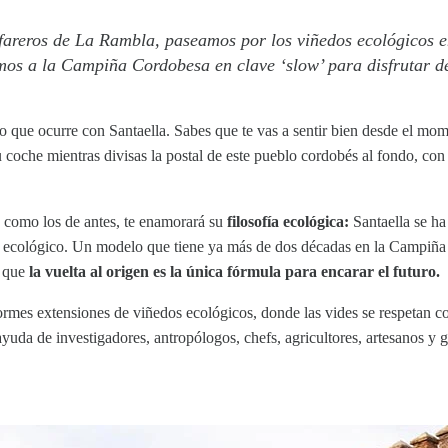
alfareros de La Rambla, paseamos por los viñedos ecológicos 
os a la Campiña Cordobesa en clave ‘slow’ para disfrutar de
o que ocurre con Santaella. Sabes que te vas a sentir bien desde el mo
tu coche mientras divisas la postal de este pueblo cordobés al fondo, co
 como los de antes, te enamorará su
filosofía ecológica:
Santaella se ha
ser ecológico. Un modelo que tiene ya más de dos décadas en la Campi
e que
la vuelta al origen es la única fórmula para encarar el futuro.
ormes extensiones de viñedos ecológicos, donde las vides se respetan c
ayuda de investigadores, antropólogos, chefs, agricultores, artesanos y 