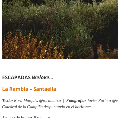
ESCAPADAS
Welove…
La Rambla – Santaella
Texto:
Rosa Marqués @rocamarca
|
Fotograf
í
a:
Javier Portero @e
Catedral de la Campiña despuntando en el horizonte
.
Tiempo de lectura: 8 minutos