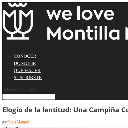
CONOCER
DÓNDE IR
QUÉ HACER
SUSCRÍBETE
Seleccionar página
Elogio de la lentitud: Una Campiña C
por
Rosa Marqués