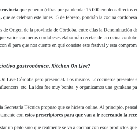
provincia
que generan (cifras pre pandemia: 15.000 empleos directos en 
,
que se celebran este lunes 15 de febrero, pondrán la cocina cordobes
s de Origen de la provincia de Córdoba, entre ellas la Denominación d
l que varios cocineros cordobeses elaborarán recetas de la cocina cordo
n él para que nos cuente en qué consiste este festival y esta compro
iciativa gastronómica, Kitchen On Live?
 On Live Córdoba pero presencial. Los mismos 12 cocineros presentes 
nfluencers, etc. La idea fue muy bonita, y organizamos una gymkana par
a Secretaría Técnica propuso que se hiciera online. Al principio, pens
ectamente con
estos prescriptores para que van a ir recreando la rece
ustar un plato sino que realmente se va a cocinar con esos productos qu