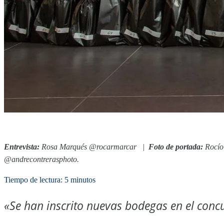
Entrevista:
Rosa Marqués @rocarmarcar
|
Foto de portada:
Rocío
@andrecontrerasphoto.
Tiempo de lectura: 5 minutos
«Se han inscrito nuevas bodegas en el con