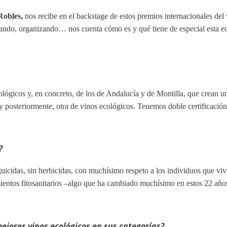
Robles,
nos recibe en el backstage de estos premios internacionales del 
icando, organizando… nos cuenta cómo es y qué tiene de especial esta ed
ógicos y, en concreto, de los de Andalucía y de Montilla, que crean un
y posteriormente, otra de vinos ecológicos. Tenemos doble certificación
?
aguicidas, sin herbicidas, con muchísimo respeto a los individuos que viv
amientos fitosanitarios –algo que ha cambiado muchísimo en estos 22 añ
ejores vinos ecológicos en sus categorías
?