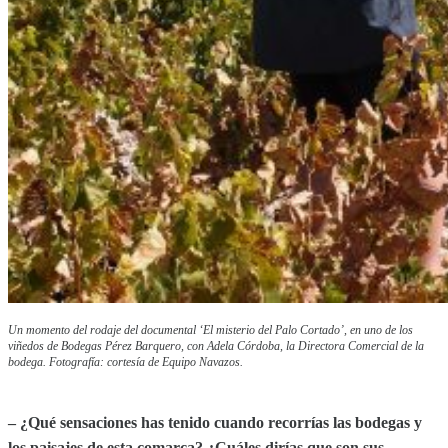
Un momento del rodaje del documental ‘El misterio del Palo Cortado’, en uno de los
viñedos de Bodegas Pérez Barquero, con Adela Córdoba, la Directora Comercial de la
bodega. Fotografía: cortesía de Equipo Navazos.
– ¿Qué sensaciones has tenido cuando recorrías las bodegas y
los paisajes de esta comarca? ¿Cuáles dirías que son sus