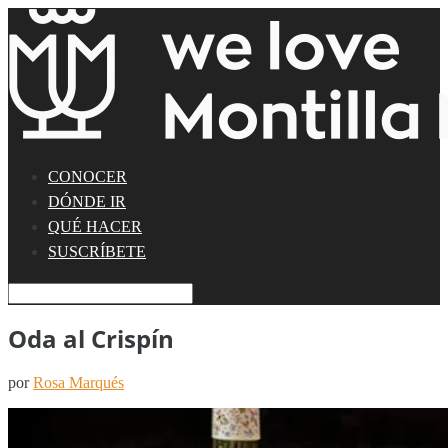
CONOCER
DÓNDE IR
QUÉ HACER
SUSCRÍBETE
Oda al Crispín
por
Rosa Marqués