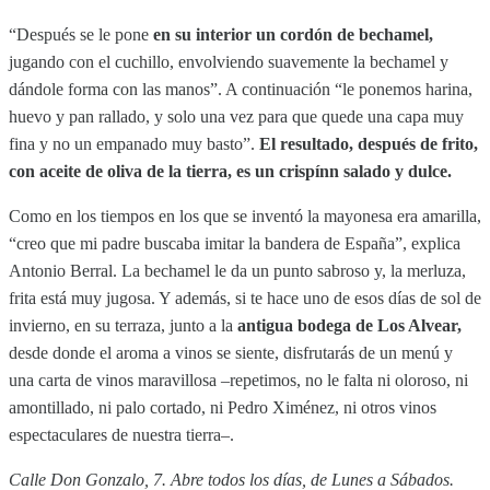
“Después se le pone
en su interior un cordón de bechamel,
jugando con el cuchillo, envolviendo suavemente la bechamel y
dándole forma con las manos”. A continuación “le ponemos harina,
huevo y pan rallado, y solo una vez para que quede una capa muy
fina y no un empanado muy basto”.
El resultado, después de frito,
con aceite de oliva de la tierra, es un crispínn salado y dulce.
Como en los tiempos en los que se inventó la mayonesa era amarilla,
“creo que mi padre buscaba imitar la bandera de España”, explica
Antonio Berral. La bechamel le da un punto sabroso y, la merluza,
frita está muy jugosa. Y además, si te hace uno de esos días de sol de
invierno, en su terraza, junto a la
antigua bodega de Los Alvear,
desde donde el aroma a vinos se siente, disfrutarás de un menú y
una carta de vinos maravillosa –repetimos, no le falta ni oloroso, ni
amontillado, ni palo cortado, ni Pedro Ximénez, ni otros vinos
espectaculares de nuestra tierra–.
Calle Don Gonzalo, 7. Abre todos los días, de Lunes a Sábados.