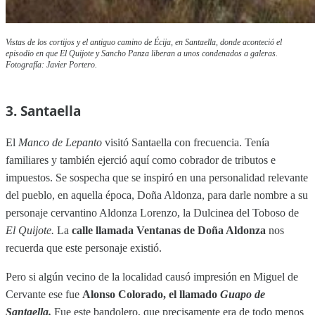
Vistas de los cortijos y el antiguo camino de Écija, en Santaella, donde aconteció el
episodio en que El Quijote y Sancho Panza liberan a unos condenados a galeras.
Fotografía: Javier Portero.
3. Santaella
El
Manco de Lepanto
visitó Santaella con frecuencia. Tenía
familiares y también ejerció aquí como cobrador de tributos e
impuestos. Se sospecha que se inspiró en una personalidad relevante
del pueblo, en aquella época, Doña Aldonza, para darle nombre a su
personaje cervantino Aldonza Lorenzo, la Dulcinea del Toboso de
El Quijote.
La
calle llamada Ventanas de Doña Aldonza
nos
recuerda que este personaje existió.
Pero si algún vecino de la localidad causó impresión en Miguel de
Cervante ese fue
Alonso Colorado, el llamado
Guapo de
Santaella.
Fue este bandolero, que precisamente era de todo menos