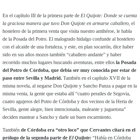
En el capítulo III de la primera parte de
El Quijote:
Donde se cuenta
la graciosa manera que tuvo Don Quijote en armarse caballero,
el
hostelero de la primera venta que visita nuestro antihéroe, le habla
de la Posada del Potro. El malogrado hidalgo confunde al hostelero
con el alcaide de una fortaleza, y este, en plan socarrón, dice haber
sido en sus años mozos también “caballero andante” y haber
recorrido muchos lugares buscando aventuras, entre ellos
la Posada
del Potro de Córdoba, que debía ser muy conocida por estar de
paso entre Sevilla y Madrid.
También en el capítulo XVII de la
misma novela, al negarse Don Quijote y Sancho Panza a pagar en la
misma venta, la gente que estaba allí “cuatro perailes de Segovia,
cuatro agujeros del Potro de Córdoba y dos vecinos de la Heria de
Sevilla, gente alegre, bien intencionada, maleante y juguetona”
deciden mantear a Sancho y darle un buen escarmiento.
También
de Córdoba era “otro loco” que Cervantes citará en el
prólogo de la segunda parte de
El Quijote:
“Había en Córdoba