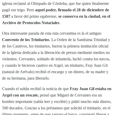
iglesia reclamó al Obispado de Córdoba, que fue quien finalmente
pagó ese trigo. Pero
aquel poder, firmado el 28 de diciembre de
1587
a favor del primo egabrense,
se conserva en la ciudad, en el
Archivo de Protocolos Notariales
.
Otra interesante parada de esta ruta cervantina es la el antiguo
Convento de los Trinitarios
. La Orden de la Santísima Trinidad y
de los Cautivos, los trinitarios, fueron la primera institución oficial
de la Iglesia dedicada a la liberación de presos mediante medios no
violentos. Cervantes, soldado de infantería, luchó contra los turcos,
y cuando le hicieron cautivo en Argel, un trinitario, Fray Juan Gil
(natural de Arévalo) recibió el encargo y un dinero, de su madre y
de su hermana, para liberarlo.
Cuando el sultán recibió la noticia de que
Fray Juan Gil estaba en
Argel con un rescate,
pensó que Miguel de Cervantes era un
hombre importante (sabía leer y escribir) y pidió mucho más dinero,
500 ducados. Gracias a los préstamos que solicitó el trinitario, en el
último momento, antes de que zarpara el barco, consiguió liberar a