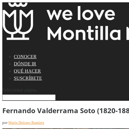
CONOCER
DÓNDE IR
QUÉ HACER
SUSCRÍBETE
Seleccionar página
Fernando Valderrama Soto (1820-188
por
María Dolores Ramírez