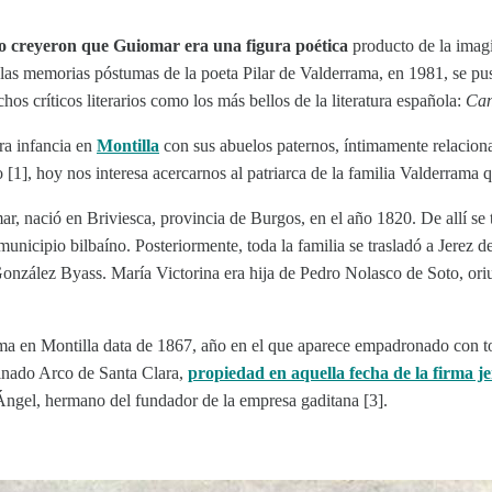
o creyeron que Guiomar era una figura poética
producto de la imagin
s memorias póstumas de la poeta Pilar de Valderrama, en 1981, se puso
s críticos literarios como los más bellos de la literatura española:
Can
ra infancia en
Montilla
con sus abuelos paternos, íntimamente relacion
 [1], hoy nos interesa acercarnos al patriarca de la familia Valderrama
r, nació en Briviesca, provincia de Burgos, en el año 1820. De allí se
unicipio bilbaíno. Posteriormente, toda la familia se trasladó a Jerez d
González Byass. María Victorina era hija de Pedro Nolasco de Soto, or
 en Montilla data de 1867, año en el que aparece empadronado con toda
minado Arco de Santa Clara,
propiedad en aquella fecha de la firma j
Ángel, hermano del fundador de la empresa gaditana [3].