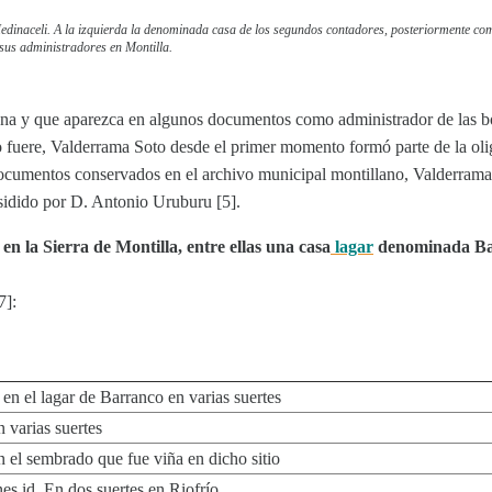
Medinaceli. A la izquierda la denominada casa de los segundos contadores, posteriormente c
sus administradores en Montilla.
rezana y que aparezca en algunos documentos como administrador de la
fuere, Valderrama Soto desde el primer momento formó parte de la olig
 documentos conservados en el archivo municipal montillano, Valderram
idido por D. Antonio Uruburu [5].
n la Sierra de Montilla, entre ellas una casa
lagar
denominada Ba
7]:
 en el lagar de Barranco en varias suertes
 varias suertes
 el sembrado que fue viña en dicho sitio
es id. En dos suertes en Riofrío