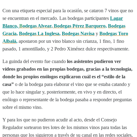
Con una etiqueta especial para la ocasión, se cataron 7 vinos que no
se encuentran en el mercado. Las bodegas participantes
Lagar
Blanco,
B
odegas Alvear,
Bodegas Pérez Barquero,
Bodegas
Gracia,
Bodegas La Inglesa,
Bodegas Navisa
y
Bodegas Toro
Albalá,
apostaron por un vino blanco sin crianza, 1 fino, 1 fino
pasado, 1 amontillado, y 2 Pedro Ximénez dulce respectivamente.
La guinda del evento fue cuando
los asistentes pudieron ver
vídeos grabados en las propias bodegas, gracias a la tecnología,
donde los propios enólogos explicaron cuál es el “estilo de la
casa”
o de la bodega para elaborar el vino que se estaba catando y
que lo hace singular y, posteriormente, en vivo y en directo, el
enólogo o representante de la bodega pasaba a responder preguntas
sobre el mismo vino.
Y para los que no pudieron acudir al acto, desde el Consejo
Regulador sortearon tres lotes de los mismos vinos para todas las
personas que los siguieron a través de su canal en las redes sociales,